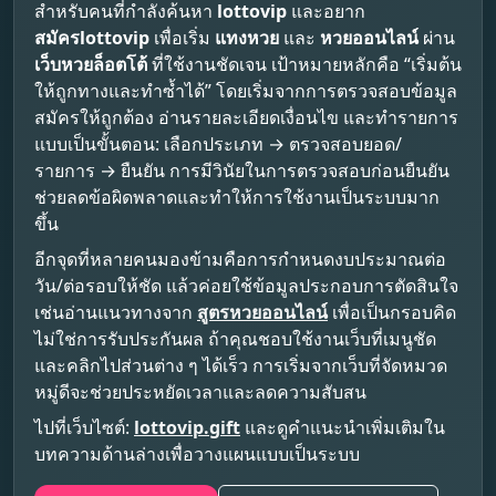
สำหรับคนที่กำลังค้นหา
lottovip
และอยาก
สมัครlottovip
เพื่อเริ่ม
แทงหวย
และ
หวยออนไลน์
ผ่าน
เว็บหวยล็อตโต้
ที่ใช้งานชัดเจน เป้าหมายหลักคือ “เริ่มต้น
ให้ถูกทางและทำซ้ำได้” โดยเริ่มจากการตรวจสอบข้อมูล
สมัครให้ถูกต้อง อ่านรายละเอียดเงื่อนไข และทำรายการ
แบบเป็นขั้นตอน: เลือกประเภท → ตรวจสอบยอด/
รายการ → ยืนยัน การมีวินัยในการตรวจสอบก่อนยืนยัน
ช่วยลดข้อผิดพลาดและทำให้การใช้งานเป็นระบบมาก
ขึ้น
อีกจุดที่หลายคนมองข้ามคือการกำหนดงบประมาณต่อ
วัน/ต่อรอบให้ชัด แล้วค่อยใช้ข้อมูลประกอบการตัดสินใจ
เช่นอ่านแนวทางจาก
สูตรหวยออนไลน์
เพื่อเป็นกรอบคิด
ไม่ใช่การรับประกันผล ถ้าคุณชอบใช้งานเว็บที่เมนูชัด
และคลิกไปส่วนต่าง ๆ ได้เร็ว การเริ่มจากเว็บที่จัดหมวด
หมู่ดีจะช่วยประหยัดเวลาและลดความสับสน
ไปที่เว็บไซต์:
lottovip.gift
และดูคำแนะนำเพิ่มเติมใน
บทความด้านล่างเพื่อวางแผนแบบเป็นระบบ