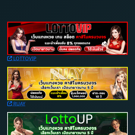
LOTTOVIP
RUAY