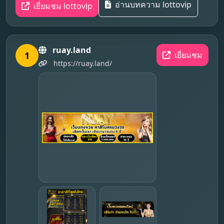
อ่านบทความ lottovip
เยี่ยมชม lottovip
ruay.land
1
เยี่ยมชม
https://ruay.land/