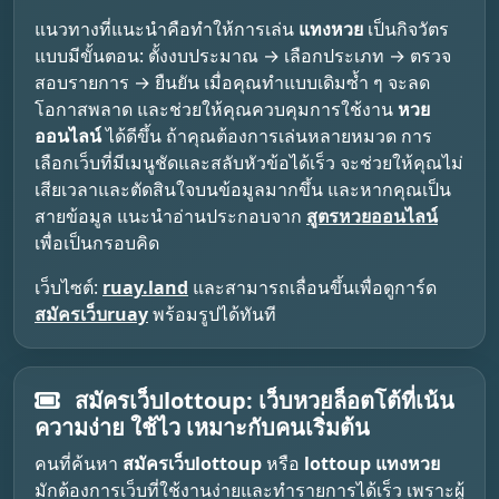
แนวทางที่แนะนำคือทำให้การเล่น
แทงหวย
เป็นกิจวัตร
แบบมีขั้นตอน: ตั้งงบประมาณ → เลือกประเภท → ตรวจ
สอบรายการ → ยืนยัน เมื่อคุณทำแบบเดิมซ้ำ ๆ จะลด
โอกาสพลาด และช่วยให้คุณควบคุมการใช้งาน
หวย
ออนไลน์
ได้ดีขึ้น ถ้าคุณต้องการเล่นหลายหมวด การ
เลือกเว็บที่มีเมนูชัดและสลับหัวข้อได้เร็ว จะช่วยให้คุณไม่
เสียเวลาและตัดสินใจบนข้อมูลมากขึ้น และหากคุณเป็น
สายข้อมูล แนะนำอ่านประกอบจาก
สูตรหวยออนไลน์
เพื่อเป็นกรอบคิด
เว็บไซต์:
ruay.land
และสามารถเลื่อนขึ้นเพื่อดูการ์ด
สมัครเว็บruay
พร้อมรูปได้ทันที
สมัครเว็บlottoup: เว็บหวยล็อตโต้ที่เน้น
ความง่าย ใช้ไว เหมาะกับคนเริ่มต้น
คนที่ค้นหา
สมัครเว็บlottoup
หรือ
lottoup แทงหวย
มักต้องการเว็บที่ใช้งานง่ายและทำรายการได้เร็ว เพราะผู้