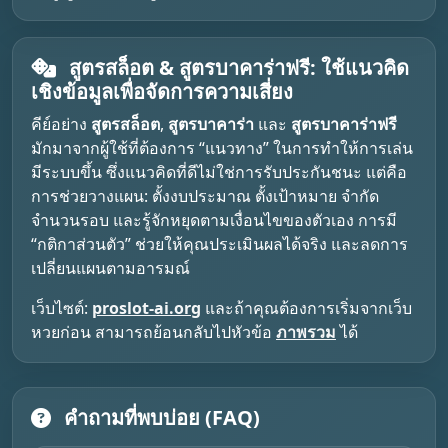
สูตรสล็อต & สูตรบาคาร่าฟรี: ใช้แนวคิด
เชิงข้อมูลเพื่อจัดการความเสี่ยง
คีย์อย่าง
สูตรสล็อต
,
สูตรบาคาร่า
และ
สูตรบาคาร่าฟรี
มักมาจากผู้ใช้ที่ต้องการ “แนวทาง” ในการทำให้การเล่น
มีระบบขึ้น ซึ่งแนวคิดที่ดีไม่ใช่การรับประกันชนะ แต่คือ
การช่วยวางแผน: ตั้งงบประมาณ ตั้งเป้าหมาย จำกัด
จำนวนรอบ และรู้จักหยุดตามเงื่อนไขของตัวเอง การมี
“กติกาส่วนตัว” ช่วยให้คุณประเมินผลได้จริง และลดการ
เปลี่ยนแผนตามอารมณ์
เว็บไซต์:
proslot-ai.org
และถ้าคุณต้องการเริ่มจากเว็บ
หวยก่อน สามารถย้อนกลับไปหัวข้อ
ภาพรวม
ได้
คำถามที่พบบ่อย (FAQ)