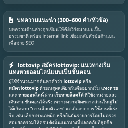
บทความแนะนำ (300–600 คำ/หัวข้อ)
บทความด้านล่างถูกเขียนให้คีย์เวิร์ดมาแบบเป็น
ธรรมชาติ พร้อม internal link เชื่อมกลับหัวข้อด้านบน
เพื่อช่วย SEO
lottovip สมัครlottovip: แนวทางเริ่ม
แทงหวยออนไลน์แบบเป็นขั้นตอน
ผู้ใช้จำนวนมากค้นหาคำว่า
lottovip
หรือ
สมัครlottovip
ด้วยเหตุผลเดียวกันคืออยากเริ่ม
แทงหวย
และ
หวยออนไลน์
ผ่าน
เว็บหวยล็อตโต้
ที่ใช้งานง่ายและ
เดินตามขั้นตอนได้จริง เพราะความผิดพลาดส่วนใหญ่ไม่
ได้เกิดจาก “การเลือกตัวเลข” แต่เกิดจากการใช้งานที่เร่ง
รีบ เช่น เลือกประเภทผิด หรือยืนยันรายการโดยไม่ตรวจ
สอบยอดรวมให้ครบ ดังนั้นแนวทางที่ปลอดภัยที่สุดคือ