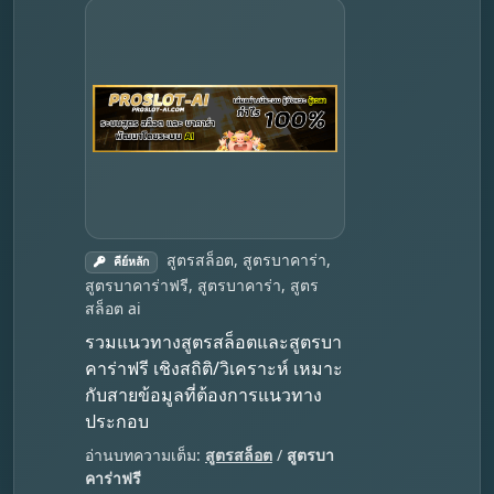
สูตรสล็อต, สูตรบาคาร่า,
คีย์หลัก
สูตรบาคาร่าฟรี, สูตรบาคาร่า, สูตร
สล็อต ai
รวมแนวทางสูตรสล็อตและสูตรบา
คาร่าฟรี เชิงสถิติ/วิเคราะห์ เหมาะ
กับสายข้อมูลที่ต้องการแนวทาง
ประกอบ
อ่านบทความเต็ม:
สูตรสล็อต
/
สูตรบา
คาร่าฟรี