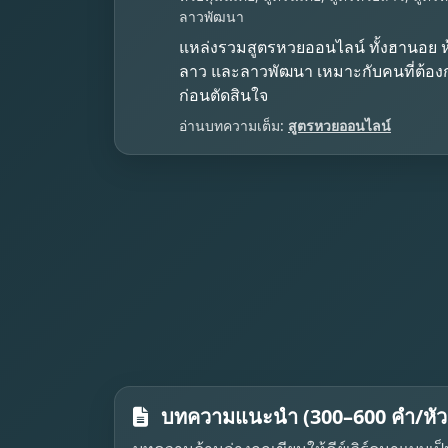
ลาวพัฒนา
แหล่งรวมสูตรหวยออนไลน์ ทั้งฮานอย หุ้
ลาว และลาวพัฒนา เหมาะกับคนที่ต้อง
ก่อนตัดสินใจ
อ่านบทความเต็ม:
สูตรหวยออนไลน์
บทความแนะนำ (300–600 คำ/หัว