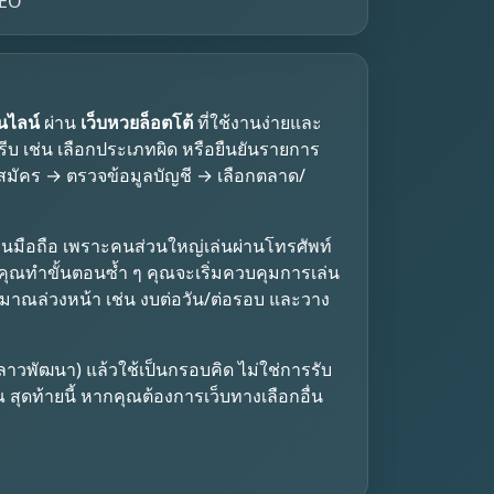
SEO
นไลน์
ผ่าน
เว็บหวยล็อตโต้
ที่ใช้งานง่ายและ
รีบ เช่น เลือกประเภทผิด หรือยืนยันรายการ
: สมัคร → ตรวจข้อมูลบัญชี → เลือกตลาด/
นบนมือถือ เพราะคนส่วนใหญ่เล่นผ่านโทรศัพท์
อคุณทำขั้นตอนซ้ำ ๆ คุณจะเริ่มควบคุมการเล่น
มาณล่วงหน้า เช่น งบต่อวัน/ต่อรอบ และวาง
/ลาวพัฒนา) แล้วใช้เป็นกรอบคิด ไม่ใช่การรับ
ุณ สุดท้ายนี้ หากคุณต้องการเว็บทางเลือกอื่น