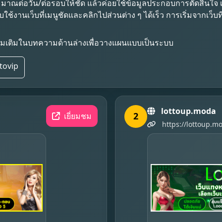
าณต่อวัน/ต่อรอบให้ชัด แล้วค่อยใช้ข้อมูลประกอบการตัดสินใจ
ช้งานเว็บที่เมนูชัดและคลิกไปส่วนต่าง ๆ ได้เร็ว การเริ่มจากเว็
่มเติมในบทความด้านล่างเพื่อวางแผนแบบเป็นระบบ
tovip
lottoup.moda
2
เยี่ยมชม
https://lottoup.m