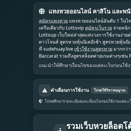
แทงหวยออนไลน์ คาสิโน และพนั
สมัครแทงหวย
แทงหวยออนไลน์อันดับ 1 ในไทย
เครือเดียวกับ Lottovip
สมัครเว็บรวย
จ่ายหนัก
Lottoup เว็บใหม่ล่าสุดแห่งวงการใช้งานง่าย
ดาวโจนส์ สูตรหวยหุ้นนิเคอิเช้า สูตรหวยหุ้นนิ
ที่ sudehuay.live
เข้าใช้งานสูตรหวย
มากกว่าน
Baccarat รวมถึงสูตรสล็อตค่ายเกมต่างๆเช่น 
แนะนำให้ศึกษาเงื่อนไขของแต่ละเว็บก่อน
คำเตือนการใช้งาน
โปรดใช้วิจารณญาณ
โปรดศึกษารายละเอียดและเงื่อนไขก่อนใช้งานแต่ละเ
รวมเว็บหวยล็อตโ