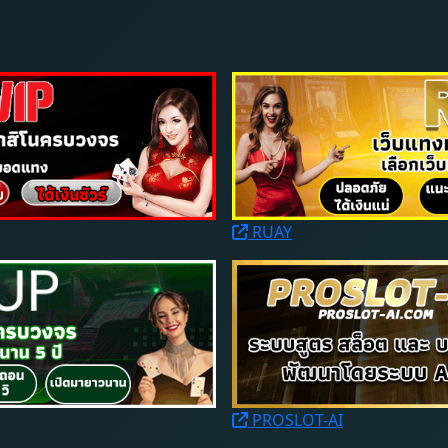
RUAY
PROSLOT-AI