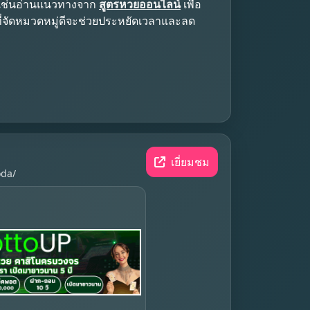
 เช่นอ่านแนวทางจาก
สูตรหวยออนไลน์
เพื่อ
บที่จัดหมวดหมู่ดีจะช่วยประหยัดเวลาและลด
เยี่ยมชม
oda/