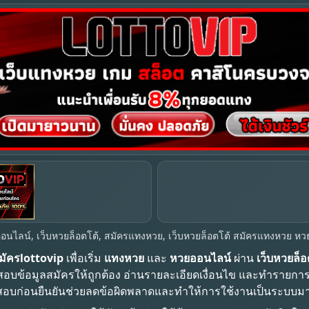
ยออนไลน์, เว็บหวยล็อตโต้, สมัครแทงหวย, เว็บหวยล็อตโต้ สมัครแทงหวย ห
มัครlottovip
เพื่อเริ่ม
แทงหวย
และ
หวยออนไลน์
ผ่าน
เว็บหวยล็อ
สอบข้อมูลสมัครให้ถูกต้อง อ่านรายละเอียดเงื่อนไข และทำรายก
สอบก่อนยืนยันช่วยลดข้อผิดพลาดและทำให้การใช้งานเป็นระบบมา